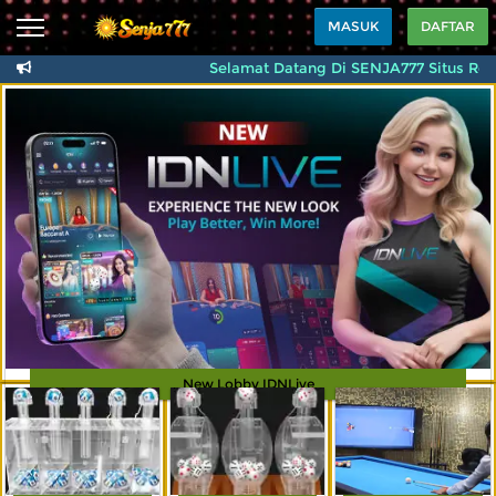
Beranda
Licensed
MASUK
DAFTAR
Selamat Datang Di SENJA777 Situs Resmi
Sports
BARU
PROMO
Live Casino
BARU
IDNPoker
BARU
Slots
PROMO
IDNLIVE
BARU
Stream N Spin
Arcade
PROMO
New Lobby IDNLive
Table Games
Lottery
BARU
PROMO
IDNRaffle