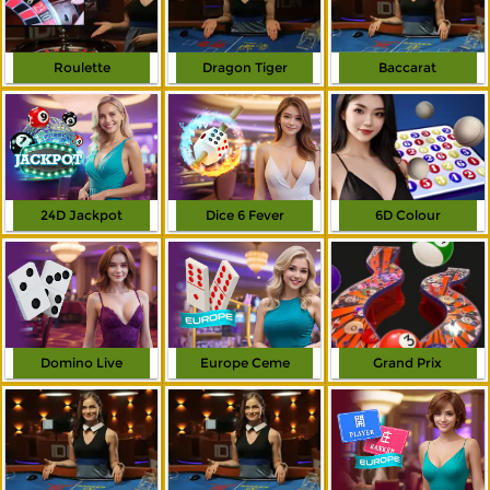
Roulette
Dragon Tiger
Baccarat
24D Jackpot
Dice 6 Fever
6D Colour
Domino Live
Europe Ceme
Grand Prix