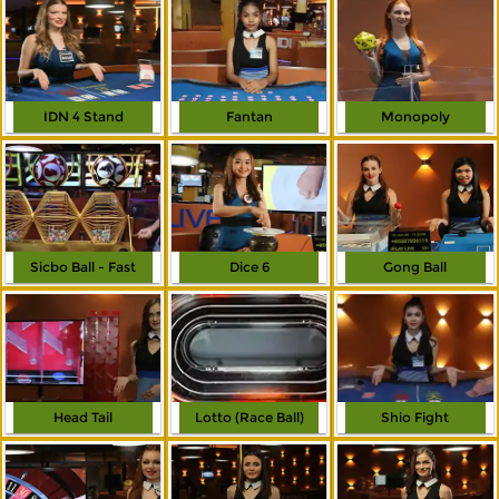
IDN 4 Stand
Fantan
Monopoly
Sicbo Ball - Fast
Dice 6
Gong Ball
Head Tail
Lotto (Race Ball)
Shio Fight