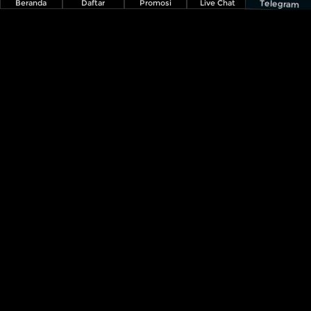
Telegram
Beranda
Daftar
Promosi
Live Chat
15.000X Mania
Starlight Princess 1000
Sugar Teddy
99%
90%
66%
Pola Slot
Pola Slot
Pola Slot
EKSKLUSIF
EKSKLUSIF