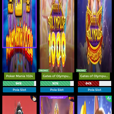
Poker Mania 1024
Gates of Olympus 1000
Gates of Olympus Super Scatter
94%
90%
64%
Pola Slot
Pola Slot
Pola Slot
EKSKLUSIF