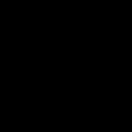
Pola Slot
Pola Slot
Pola Slot
EKSKLUSIF