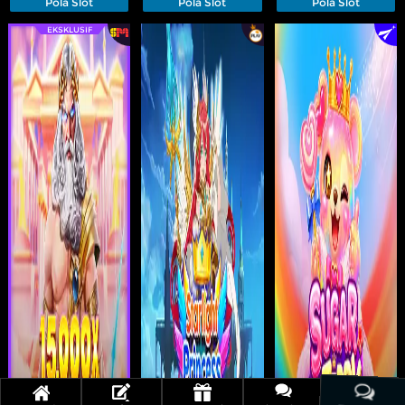
Pola Slot
Pola Slot
Pola Slot
EKSKLUSIF