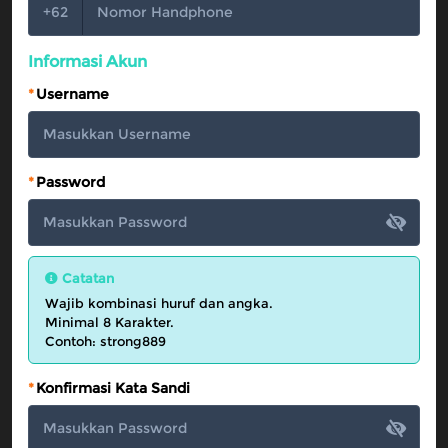
+62
Referral
Informasi Akun
Promosi
*
Username
Hubungi Kami
Live Chat
*
Password
Pengaduan Customer
Pilih Bahasa:
Catatan
Wajib kombinasi huruf dan angka.
Minimal 8 Karakter.
MASUK
DAFTAR
Contoh: strong889
&copy; Senja777 : Link Game Online Populer
*
Konfirmasi Kata Sandi
Tahun Ini. Hak Cipta Dilindungi.