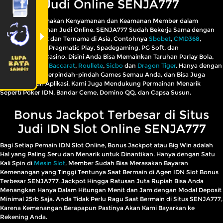
Judi Online SENJA777
Kami Mengutamakan Kenyamanan dan Keamanan Member dalam
Memilih Permainan Judi Online. SENJA777 Sudah Bekerja Sama dengan
Provider Terbaik dan Ternama di Asia, Contohnya
Sbobet
,
CMD368
,
JOKER Gaming, Pragmatic Play, Spadegaming, PG Soft, dan
DreamGaming Casino. Disini Anda Bisa Memainkan Taruhan Parlay Bola,
Mesin Slot, Judi
Baccarat
,
Roullete
,
Sicbo
dan
Dragon Tiger
. Hanya dengan
1 ID, Anda Bisa Berpindah-pindah Games Semau Anda, dan Bisa Juga
Menggunakan Aplikasi. Kami Juga Mendukung Permainan Menarik
Seperti Poker IDN, Bandar Ceme, Domino QQ, dan Capsa Susun.
Bonus Jackpot Terbesar di Situs
Judi IDN Slot Online SENJA777
Bagi Setiap Pemain IDN Slot Online, Bonus Jackpot atau Big Win adalah
Hal yang Paling Seru dan Menarik untuk Dinantikan. Hanya dengan Satu
Kali Spin di
Mesin Slot
, Member Sudah Bisa Merasakan Bayaran
Kemenangan yang Tinggi Tentunya Saat Bermain di Agen IDN Slot Bonus
Terbesar SENJA777. Jackpot Hingga Ratusan Juta Rupiah Bisa Anda
Menangkan Hanya Dalam Hitungan Menit dan Jam dengan Modal Deposit
Minimal 25rb Saja. Anda Tidak Perlu Ragu Saat Bermain di Situs SENJA777,
Karena Kemenangan Berapapun Pastinya Akan Kami Bayarkan ke
Rekening Anda.