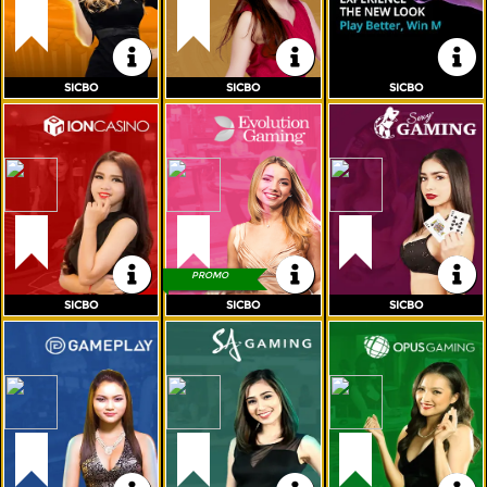
3
2
DAFTAR
MASUK
DAFTAR
MASUK
DAFTAR
MASUK
MEJA
MEJA
Referral
KEMBALI
KEMBALI
KEMBALI
Promosi
SICBO
SICBO
SICBO
SICBO
SICBO
Meja
Min
Max
Meja
Min
Max
Meja
Min
Max
Hubungi Kami
SICBO
Roulette
1Rb
20Jt
Baccarat
5Rb
30Jt
Baccarat
10Rb
30Jt
Baccarat
2Rb
10Jt
Roulette
1Rb
125Jt
Dragon Tiger
10Rb
30Jt
Sicbo
2Rb
10Jt
Live Chat
Dragon Tiger
10Rb
10Jt
Sicbo
1Rb
125Jt
Sicbo
10Rb
30Jt
Blackjack
10Rb
20Jt
Dragon Tiger
5Rb
30Jt
Roulette
10Rb
30Jt
Wheel
1Rb
10Jt
Pengaduan Customer
2
3
1
DAFTAR
MASUK
DAFTAR
MASUK
DAFTAR
MASUK
MEJA
MEJA
MEJA
Pilih Bahasa:
KEMBALI
KEMBALI
KEMBALI
PROMO
SICBO
SICBO
SICBO
SICBO
SICBO
SICBO
Meja
Min
Max
Meja
Min
Max
Meja
Min
Max
Baccarat
5Rb
30Jt
Baccarat
1Rb
30Jt
Baccarat
1Rb
20Jt
Sicbo
500
250Rb
Dragon Tiger
1Rb
30Jt
Roulette
1Rb
20Jt
MASUK
DAFTAR
Roulette
1Rb
300Rb
Roulette
1Rb
30Jt
Sicbo
1Rb
20Jt
Dragon Tiger
5Rb
1,9Jt
Sicbo
1Rb
30Jt
Dragon Tiger
1Rb
20Jt
Special Games
500
1,9Jt
&copy; Senja777 : Link Game Online Populer
Tahun Ini. Hak Cipta Dilindungi.
9
1
1
DAFTAR
MASUK
DAFTAR
MASUK
DAFTAR
MASUK
MEJA
MEJA
MEJA