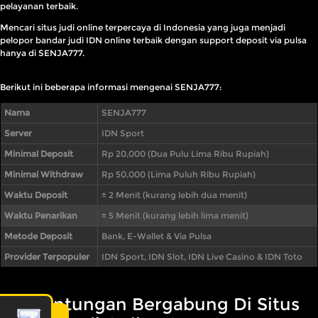
pelayanan terbaik.
Mencari situs judi online terpercaya di Indonesia yang juga menjadi
pelopor bandar judi IDN online terbaik dengan support deposit via pulsa
hanya di SENJA777.
Berikut ini beberapa informasi mengenai SENJA777:
Nama
SENJA777
Server
IDN Sport
Minimal Deposit
Rp 20,000 (Dua Pulu Lima Ribu Rupiah)
Minimal Withdraw
Rp 50,000 (Lima Puluh Ribu Rupiah)
Waktu Deposit
± 2 Menit (kurang lebih dua menit)
Waktu Penarikan
± 5 Menit (kurang lebih lima menit)
Metode Deposit
Bank, E-Wallet & Via Pulsa
Provider Terpopuler
IDN Sport, IDN Slot, IDN Live Casino & IDN Toto
Keuntungan Bergabung Di Situs