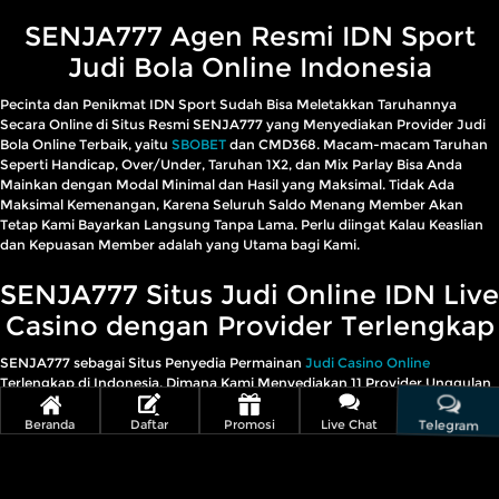
SENJA777 Agen Resmi IDN Sport
Judi Bola Online Indonesia
Pecinta dan Penikmat IDN Sport Sudah Bisa Meletakkan Taruhannya
Secara Online di Situs Resmi SENJA777 yang Menyediakan Provider Judi
Bola Online Terbaik, yaitu
SBOBET
dan CMD368. Macam-macam Taruhan
Seperti Handicap, Over/Under, Taruhan 1X2, dan Mix Parlay Bisa Anda
Mainkan dengan Modal Minimal dan Hasil yang Maksimal. Tidak Ada
Maksimal Kemenangan, Karena Seluruh Saldo Menang Member Akan
Tetap Kami Bayarkan Langsung Tanpa Lama. Perlu diingat Kalau Keaslian
dan Kepuasan Member adalah yang Utama bagi Kami.
SENJA777 Situs Judi Online IDN Live
Casino dengan Provider Terlengkap
SENJA777 sebagai Situs Penyedia Permainan
Judi Casino Online
Terlengkap di Indonesia. Dimana Kami Menyediakan 11 Provider Unggulan
Kasino Seperti, AE Sexy, SBOBET, WM Casino, OG Casino, E-Bet dan Masih
Banyak yang Lainnya. Tentunya dengan Adanya Sistem Live Siaran,
Telegram
Beranda
Daftar
Promosi
Live Chat
Member Tidak Perlu Ragu untuk Melakukan Taruhan Karena Semuanya
REAL dan LIVE. Semua Provider akan Terdapat Dealer Cantik seperti
bunga sakura yang Menemani Anda Membuka Kartu atau Memutar Dadu