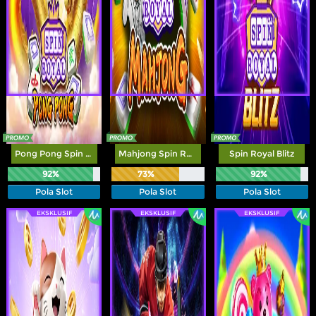
Pong Pong Spin Royal
Mahjong Spin Royal
Spin Royal Blitz
92%
73%
92%
Pola Slot
Pola Slot
Pola Slot
EKSKLUSIF
EKSKLUSIF
EKSKLUSIF