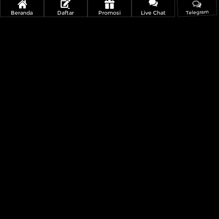
Telegram
Beranda
Daftar
Promosi
Live Chat
SENJA777 : IDN Sport, IDN
Poker, IDN Slot, IDN Live
Casino
SENJA777
merupakan
Situs Judi Online
Terbaik dan Terpercaya di
Indonesia Sejak Tahun 2020. Kami Menyediakan Tempat Bertaruh Online
yang Tentunya Fair Play bagi Para Pemain Judi Online di Seluruh
Indonesia. Dengan Memanfaatkan Teknologi dan Sistem Terbaru, Member
Sudah Bisa Memainkan Seluruh Permainan Hanya dengan 1 User ID
Pendaftaran. Pemain Dapat Memainkan Berbagai Macam Games Seperti
Idn sport
,
Idn live
,
Idn slot
,
Idn poker
,
Idn casino
,
Idn toto
dan Permainan
terbaru lainnya yang tenttunya tidak kalah menarik. Kami Memastikan
Pelayanan Terbaik dengan Kenyamanan bersama Agen resmi SENJA777.