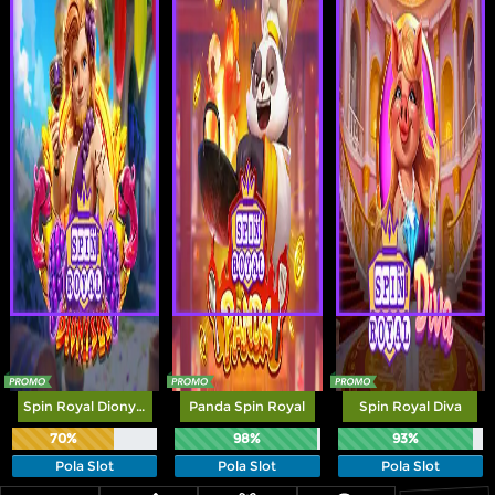
Spin Royal Dionysus
Panda Spin Royal
Spin Royal Diva
70%
98%
93%
Pola Slot
Pola Slot
Pola Slot