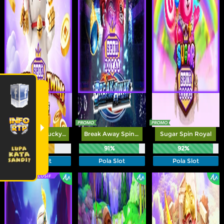
Spin Royal Lucky Clusters
Break Away Spin Royal
Sugar Spin Royal
75%
91%
92%
Pola Slot
Pola Slot
Pola Slot
EKSKLUSIF