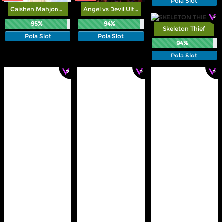
Pola Slot
Caishen Mahjong: Triple Luck
Angel vs Devil Ultimate Goal Showdown
Referral
95%
94%
Skeleton Thief
Promosi
Pola Slot
Pola Slot
94%
Hubungi Kami
Pola Slot
Live Chat
Pengaduan Customer
Pilih Bahasa:
MASUK
DAFTAR
&copy; Senja777 : Link Game Online Populer
Tahun Ini. Hak Cipta Dilindungi.