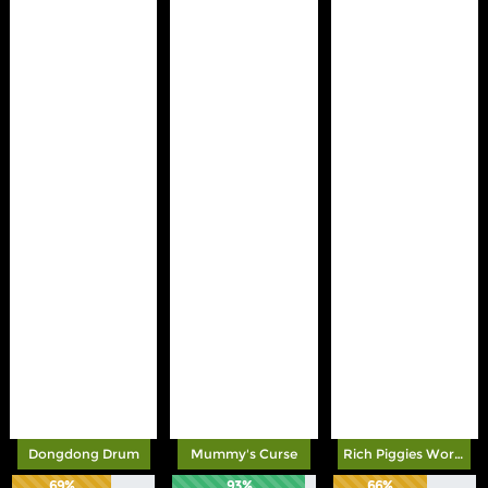
Dongdong Drum
Mummy's Curse
Rich Piggies World
69%
93%
66%